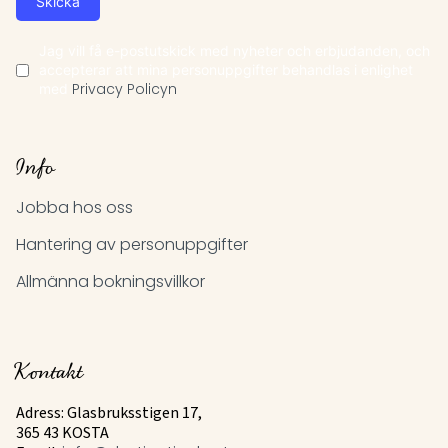
Skicka
Jag vill få e-postutskick med nyheter och erbjudanden, och
accepterar att mina personuppgifter behandlas i enlighet
med
Privacy Policyn
Info
Jobba hos oss
Hantering av personuppgifter
Allmänna bokningsvillkor
Kontakt
Adress: Glasbruksstigen 17,
365 43 KOSTA