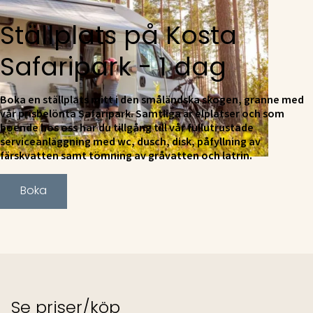
Ställplats på Kosta
Safaripark - 1 dag
Boka en ställplats mitt i den småländska skogen, granne med
vår prisbelönta Safaripark. Samtliga är elplatser och som
boende hos oss har du tillgång till vår fullutrustade
serviceanläggning med wc, dusch, disk, påfyllning av
färskvatten samt tömning av gråvatten och latrin.
Boka
Se priser/köp