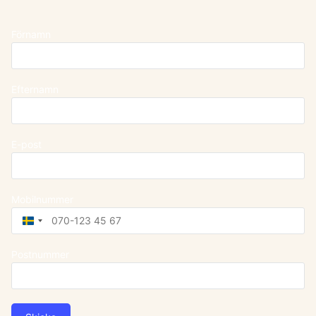
Förnamn
Efternamn
E-post
Mobilnummer
Sweden
+46
Postnummer