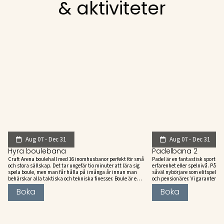
& aktiviteter
Aug 07 - Dec 31
Aug 07 - Dec 31
Hyra boulebana
Padelbana 2
Craft Arena boulehall med 16 inomhusbanor perfekt för små
Padel är en fantastisk sport so
och stora sällskap. Det tar ungefär tio minuter att lära sig
erfarenhet eller spelnivå. På Cr
spela boule, men man får hålla på i många år innan man
såväl nybörjare som elitspelare
behärskar alla taktiska och tekniska finesser. Boule är en
och pensionärer. Vi garanterar a
utpräglad precisionsidrott kombinerad med otaliga
bemötande och en rolig stund 
taktiska varianter.
Boka
Boka