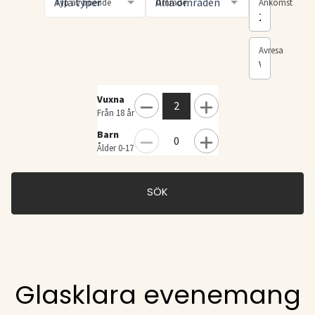
Alla typer
Alla områden
Typ av boende
Område
Ankomst
2026-08-07
Avresa
Välj avres
Vuxna
2
Från 18 år
Barn
0
Ålder 0-17
SÖK
Glasklara evenemang