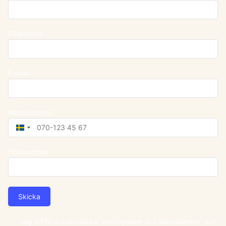
Efternamn
E-post
Mobilnummer
Sweden
+46
Postnummer
Skicka
Jag vill få e-postutskick med nyheter och erbjudanden, och