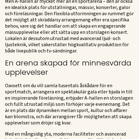
Men A-hallen är mycket mer än en sportarena – den är också
en idealisk plats för utställningar, mässor, konserter, galor
och föreläsningar. Den flexibla utformningen av rummet gör
det möjligt att skräddarsy arrangemang efter era specifika
behov, vare sig det handlar om att skapa en engagerande
mässupplevelse eller att sätta upp en storslagen konsert.
Lokalen är dessutom utrustad med avancerad ljud- och
ljusteknik, vilket säkerställer högkvalitativ produktion för
både livepublik och tv-sändningar.
En arena skapad för minnesvärda
upplevelser
Oavsett om du vill samla tusentals åskådare för en
sportmatch, arrangera en spektakulär gala eller bjuda in till
en inspirerande föreläsning, erbjuder A-hallen en storslagen
och fullt utrustad miljö som förhöjer varje evenemang. Det
är en plats där dynamiken mellan sport, kultur och affärer
kan blomstra, och där arrangörer får möjligheten att skapa
upplevelser som dröjer sig kvar.
Med en mångsidig yta, moderna faciliteter och avancerad