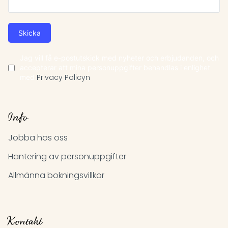
Skicka
Jag vill få e-postutskick med nyheter och erbjudanden, och
accepterar att mina personuppgifter behandlas i enlighet
med
Privacy Policyn
Info
Jobba hos oss
Hantering av personuppgifter
Allmänna bokningsvillkor
Kontakt