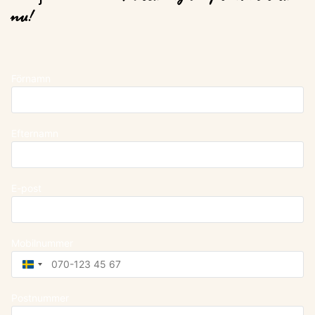
nu!
Förnamn
Efternamn
E-post
Mobilnummer
Sweden
+46
Postnummer