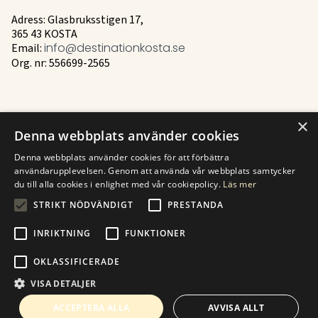
Adress: Glasbruksstigen 17,
365 43 KOSTA
Email:
info@destinationkosta.se
Org. nr: 556699-2565
×
Mer
Denna webbplats använder cookies
Historia
Denna webbplats använder cookies för att förbättra
användarupplevelsen. Genom att använda vår webbplats samtycker
Kontakt
du till alla cookies i enlighet med vår cookiepolicy.
Läs mer
STRIKT NÖDVÄNDIGT
PRESTANDA
Hitta till Kosta
INRIKTNING
FUNKTIONER
OKLASSIFICERADE
VISA DETALJER
© Destination Kosta 2023
Site produced by Visit Group with Citybreak™ Information & Reservation System.
ACCEPTERA ALLA
AVVISA ALLT