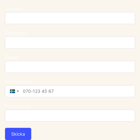
Förnamn
Efternamn
E-post
Mobilnummer
Sweden
+46
Postnummer
Skicka