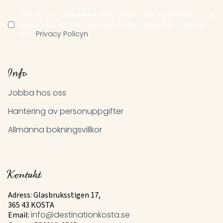
Jag vill få e-postutskick med nyheter och erbjudanden, och
accepterar att mina personuppgifter behandlas i enlighet
med
Privacy Policyn
Info
Jobba hos oss
Hantering av personuppgifter
Allmänna bokningsvillkor
Kontakt
Adress: Glasbruksstigen 17,
365 43 KOSTA
Email:
info@destinationkosta.se