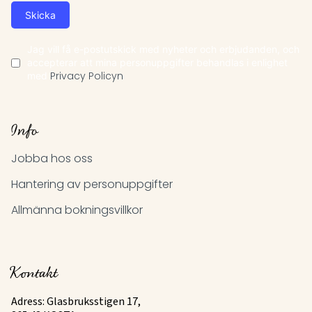
Skicka
Jag vill få e-postutskick med nyheter och erbjudanden, och
accepterar att mina personuppgifter behandlas i enlighet
med
Privacy Policyn
Info
Jobba hos oss
Hantering av personuppgifter
Allmänna bokningsvillkor
Kontakt
Adress: Glasbruksstigen 17,