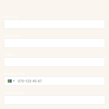
Förnamn
Efternamn
E-post
Mobilnummer
Sweden
+46
Postnummer