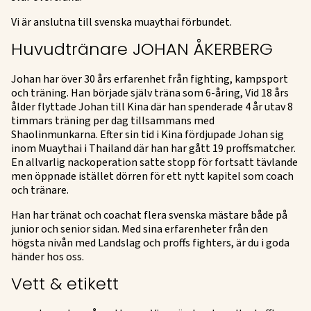
Vi är anslutna till svenska muaythai förbundet.
Huvudtränare JOHAN ÅKERBERG
Johan har över 30 års erfarenhet från fighting, kampsport
och träning. Han började själv träna som 6-åring, Vid 18 års
ålder flyttade Johan till Kina där han spenderade 4 år utav 8
timmars träning per dag tillsammans med
Shaolinmunkarna. Efter sin tid i Kina fördjupade Johan sig
inom Muaythai i Thailand där han har gått 19 proffsmatcher.
En allvarlig nackoperation satte stopp för fortsatt tävlande
men öppnade istället dörren för ett nytt kapitel som coach
och tränare.
Han har tränat och coachat flera svenska mästare både på
junior och senior sidan. Med sina erfarenheter från den
högsta nivån med Landslag och proffs fighters, är du i goda
händer hos oss.
Vett & etikett