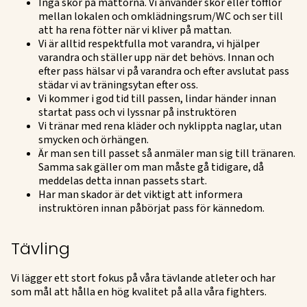
Inga skor på mattorna. Vi använder skor eller tofflor
mellan lokalen och omklädningsrum/WC och ser till
att ha rena fötter när vi kliver på mattan.
Vi är alltid respektfulla mot varandra, vi hjälper
varandra och ställer upp när det behövs. Innan och
efter pass hälsar vi på varandra och efter avslutat pass
städar vi av träningsytan efter oss.
Vi kommer i god tid till passen, lindar händer innan
startat pass och vi lyssnar på instruktören
Vi tränar med rena kläder och nyklippta naglar, utan
smycken och örhängen.
Är man sen till passet så anmäler man sig till tränaren.
Samma sak gäller om man måste gå tidigare, då
meddelas detta innan passets start.
Har man skador är det viktigt att informera
instruktören innan påbörjat pass för kännedom.
Tävling
Vi lägger ett stort fokus på våra tävlande atleter och har
som mål att hålla en hög kvalitet på alla våra fighters.