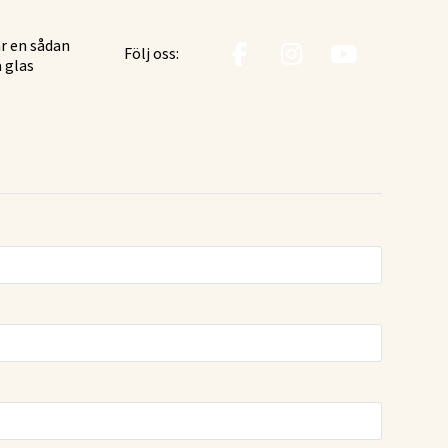
är en sådan
Följ oss:
a glas