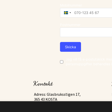
Mobilnummer
Sweden
+46
Postnummer
Skicka
Jag vill få e-postutskick m
personuppgifter behandlas 
Kontakt
Adress: Glasbruksstigen 17,
365 43 KOSTA
Email:
info@destinationkosta.se
Org. nr: 556699-2565