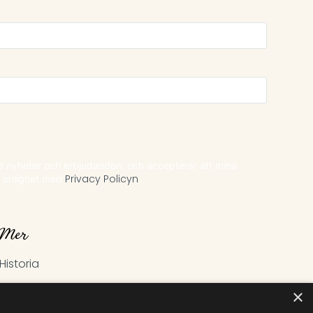
ed nyheter och erbjudanden, och accepterar att mina
i enlighet med
Privacy Policyn
Mer
Historia
Kontakt
×