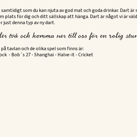
 samtidigt som du kan njuta av god mat och goda drinkar. Dart är n
m plats för dig och ditt sällskap att hänga. Dart är något vi är väld
 just denna typ av ny dart.
ller två och komma ner till oss för en rolig st
 på tavlan och de olika spel som finns är:
lock - Bob´s 27 - Shanghai - Halve-it - Cricket