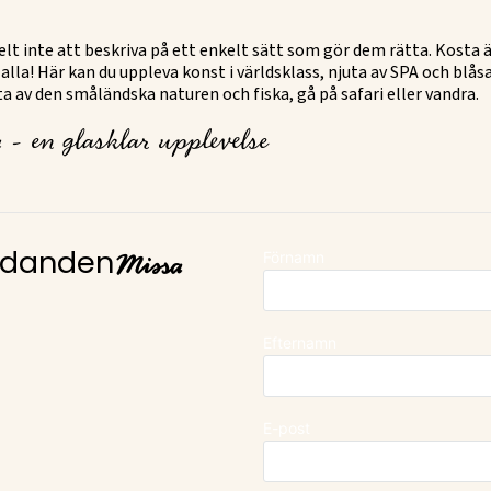
kelt inte att beskriva på ett enkelt sätt som gör dem rätta. Kosta 
 alla! Här kan du uppleva konst i världsklass, njuta av SPA och blås
juta av den småländska naturen och fiska, gå på safari eller vandra.
 - en glasklar upplevelse
Missa
Förnamn
judanden
Efternamn
E-post