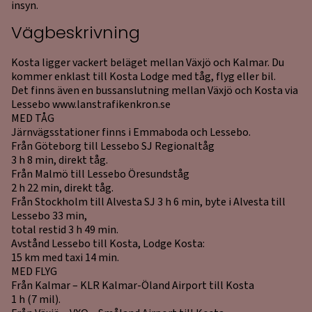
insyn.
Vägbeskrivning
Kosta ligger vackert beläget mellan Växjö och Kalmar. Du
kommer enklast till Kosta Lodge med tåg, flyg eller bil.
Det finns även en bussanslutning mellan Växjö och Kosta via
Lessebo www.lanstrafikenkron.se
MED TÅG
Järnvägsstationer finns i Emmaboda och Lessebo.
Från Göteborg till Lessebo SJ Regionaltåg
3 h 8 min, direkt tåg.
Från Malmö till Lessebo Öresundståg
2 h 22 min, direkt tåg.
Från Stockholm till Alvesta SJ 3 h 6 min, byte i Alvesta till
Lessebo 33 min,
total restid 3 h 49 min.
Avstånd Lessebo till Kosta, Lodge Kosta:
15 km med taxi 14 min.
MED FLYG
Från Kalmar – KLR Kalmar-Öland Airport till Kosta
1 h (7 mil).