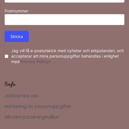
+46
Postnummer
Skicka
Jag vill få e-postutskick med nyheter och erbjudanden, och
accepterar att mina personuppgifter behandlas i enlighet
med
Privacy Policyn
Info
Jobba hos oss
Hantering av personuppgifter
Allmänna bokningsvillkor