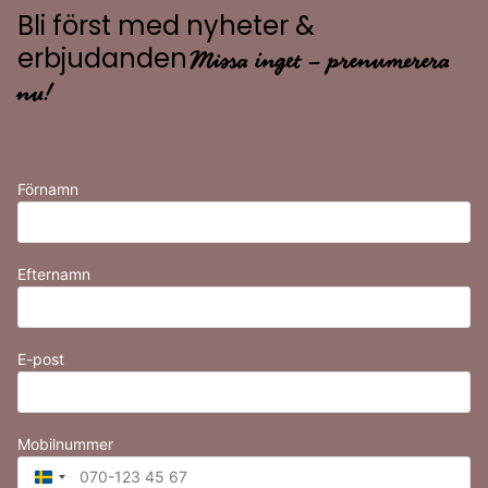
Bli först med nyheter &
Missa inget – prenumerera
erbjudanden
nu!
Förnamn
Efternamn
E-post
Mobilnummer
Sweden