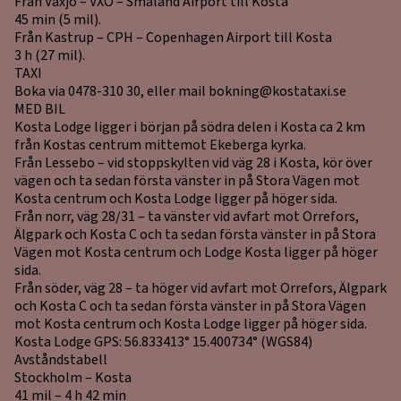
Från Växjö – VXO – Småland Airport till Kosta
45 min (5 mil).
Från Kastrup – CPH – Copenhagen Airport till Kosta
3 h (27 mil).
TAXI
Boka via 0478-310 30, eller mail
bokning@kostataxi.se
MED BIL
Kosta Lodge ligger i början på södra delen i Kosta ca 2 km
från Kostas centrum mittemot Ekeberga kyrka.
Från Lessebo – vid stoppskylten vid väg 28 i Kosta, kör över
vägen och ta sedan första vänster in på Stora Vägen mot
Kosta centrum och Kosta Lodge ligger på höger sida.
Från norr, väg 28/31 – ta vänster vid avfart mot Orrefors,
Älgpark och Kosta C och ta sedan första vänster in på Stora
Vägen mot Kosta centrum och Lodge Kosta ligger på höger
sida.
Från söder, väg 28 – ta höger vid avfart mot Orrefors, Älgpark
och Kosta C och ta sedan första vänster in på Stora Vägen
mot Kosta centrum och Kosta Lodge ligger på höger sida.
Kosta Lodge GPS: 56.833413° 15.400734° (WGS84)
Avståndstabell
Stockholm – Kosta
41 mil – 4 h 42 min