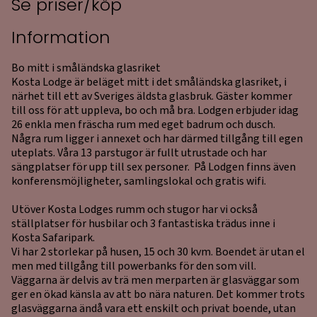
Se priser/köp
Information
Bo mitt i småländska glasriket
Kosta Lodge är beläget mitt i det småländska glasriket, i
närhet till ett av Sveriges äldsta glasbruk. Gäster kommer
till oss för att uppleva, bo och må bra. Lodgen erbjuder idag
26 enkla men fräscha rum med eget badrum och dusch.
Några rum ligger i annexet och har därmed tillgång till egen
uteplats. Våra 13 parstugor är fullt utrustade och har
sängplatser för upp till sex personer. På Lodgen finns även
konferensmöjligheter, samlingslokal och gratis wifi.
Utöver Kosta Lodges rumm och stugor har vi också
ställplatser för husbilar och 3 fantastiska trädus inne i
Kosta Safaripark.
Vi har 2 storlekar på husen, 15 och 30 kvm. Boendet är utan el
men med tillgång till powerbanks för den som vill.
Väggarna är delvis av trä men merparten är glasväggar som
ger en ökad känsla av att bo nära naturen. Det kommer trots
glasväggarna ändå vara ett enskilt och privat boende, utan