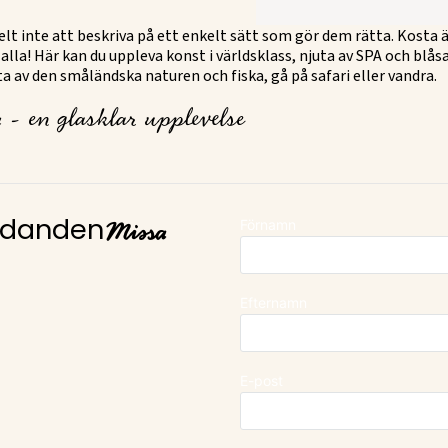
kelt inte att beskriva på ett enkelt sätt som gör dem rätta. Kosta 
 alla! Här kan du uppleva konst i världsklass, njuta av SPA och blås
juta av den småländska naturen och fiska, gå på safari eller vandra.
 - en glasklar upplevelse
Missa
Förnamn
judanden
Efternamn
E-post