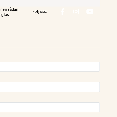
är en sådan
Följ oss:
a glas