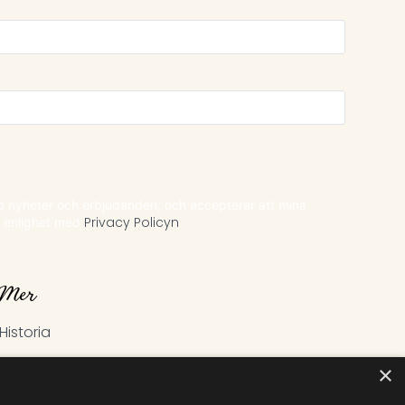
ed nyheter och erbjudanden, och accepterar att mina
i enlighet med
Privacy Policyn
Mer
Historia
Kontakt
×
Hitta till Kosta