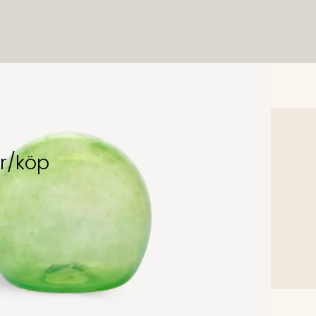
er/köp