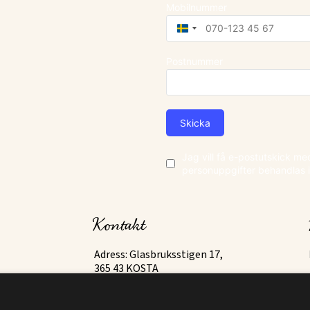
Mobilnummer
Sweden
+46
Postnummer
Skicka
Jag vill få e-postutskick m
personuppgifter behandlas 
Kontakt
Adress: Glasbruksstigen 17,
365 43 KOSTA
Email:
info@destinationkosta.se
Org. nr: 556699-2565