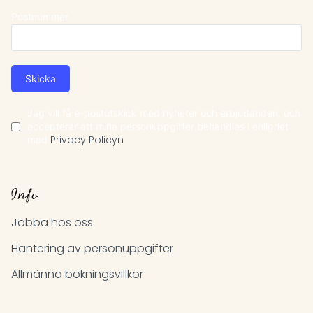
Postnummer
Skicka
Jag vill få e-postutskick med nyheter och erbjudanden, och
accepterar att mina personuppgifter behandlas i enlighet
med
Privacy Policyn
Info
Jobba hos oss
Hantering av personuppgifter
Allmänna bokningsvillkor