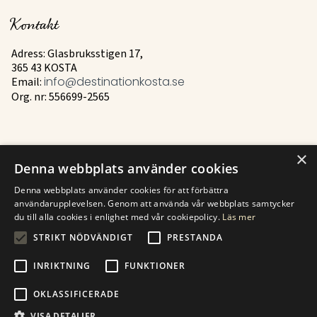
Kontakt
Adress: Glasbruksstigen 17,
365 43 KOSTA
Email:
info@destinationkosta.se
Org. nr: 556699-2565
×
Mer
Denna webbplats använder cookies
Historia
Denna webbplats använder cookies för att förbättra
användarupplevelsen. Genom att använda vår webbplats samtycker
Kontakt
du till alla cookies i enlighet med vår cookiepolicy.
Läs mer
STRIKT NÖDVÄNDIGT
PRESTANDA
Hitta till Kosta
INRIKTNING
FUNKTIONER
OKLASSIFICERADE
VISA DETALJER