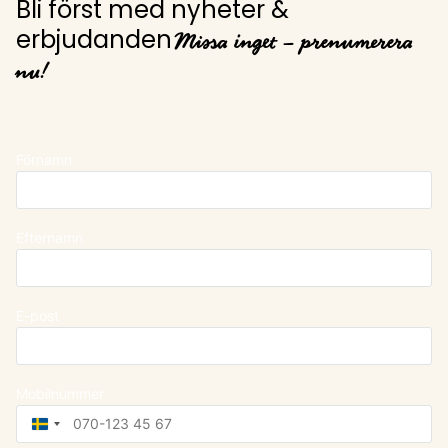
Bli först med nyheter &
Missa inget – prenumerera
erbjudanden
nu!
Förnamn
Efternamn
E-post
Mobilnummer
Sweden
+46