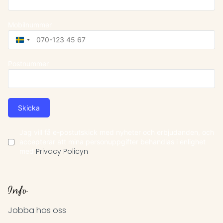
Mobilnummer
Sweden
+46
Postnummer
Skicka
Jag vill få e-postutskick med nyheter och erbjudanden, och
accepterar att mina personuppgifter behandlas i enlighet
med
Privacy Policyn
Info
Jobba hos oss