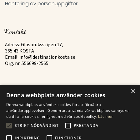
Hantering av personuppgifter
Kontakt
Adress: Glasbruksstigen 17,
365 43 KOSTA
Email:
info@destinationkosta.se
Org. nr: 556699-2565
×
Mer
Denna webbplats använder cookies
Historia
Denna webbplats använder cookies för att förbättra
användarupplevelsen. Genom att använda vår webbplats samtycker
Kontakt
du till alla cookies i enlighet med vår cookiepolicy.
Läs mer
STRIKT NÖDVÄNDIGT
PRESTANDA
Finden Sie zu Kosten
INRIKTNING
FUNKTIONER