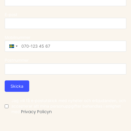
E-post
Mobilnummer
Sweden
+46
Postnummer
Skicka
Jag vill få e-postutskick med nyheter och erbjudanden, och
accepterar att mina personuppgifter behandlas i enlighet
med
Privacy Policyn