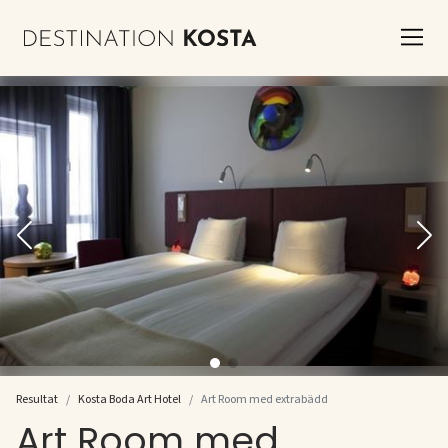
Resultat
Kosta Boda Art Hotel
Art Room med extrabädd
Art Room med