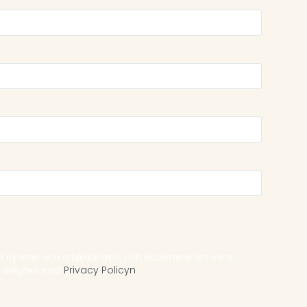
ed nyheter och erbjudanden, och accepterar att mina
i enlighet med
Privacy Policyn