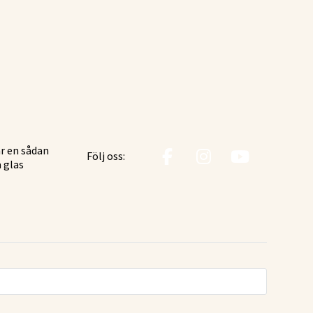
är en sådan
Följ oss:
a glas