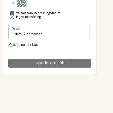
31
36
Valbart som incheckningsdatum
Ingen incheckning
Gäster
1 rum, 2 personer
Jag har en kod
Uppdatera sök