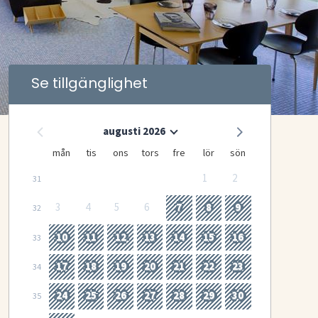
Se tillgänglighet
augusti 2026
mån
tis
ons
tors
fre
lör
sön
1
2
31
3
4
5
6
7
8
9
32
10
11
12
13
14
15
16
33
17
18
19
20
21
22
23
34
24
25
26
27
28
29
30
35