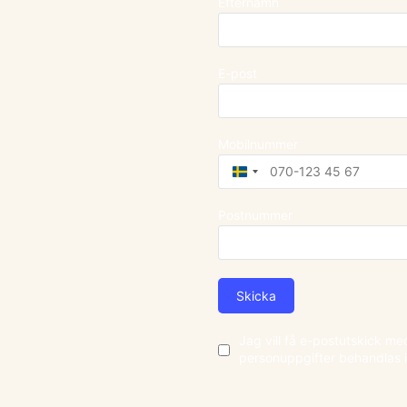
Efternamn
E-post
Mobilnummer
Sweden
+46
Postnummer
Skicka
Jag vill få e-postutskick m
personuppgifter behandlas 