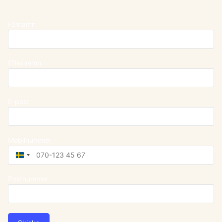
Förnamn
Efternamn
E-post
Mobilnummer
Sweden
+46
Postnummer