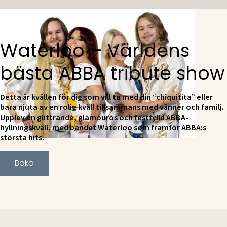
Waterloo – Världens
bästa ABBA tribute show
Detta är kvällen för dig som vill ta med din “chiquitita” eller
bara njuta av en rolig kväll tillsammans med vänner och familj.
Upplev en glittrande, glamourös och festfylld ABBA-
hyllningskväll, med bandet Waterloo som framför ABBA:s
största hits.
Boka