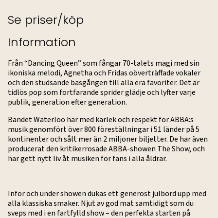
Se priser/köp
Information
Från “Dancing Queen” som fångar 70-talets magi med sin
ikoniska melodi, Agnetha och Fridas oöverträffade vokaler
och den studsande basgången till alla era favoriter. Det är
tidlös pop som fortfarande sprider glädje och lyfter varje
publik, generation efter generation.
Bandet Waterloo har med kärlek och respekt för ABBA:s
musik genomfört över 800 föreställningar i 51 länder på 5
kontinenter och sålt mer än 2 miljoner biljetter. De har även
producerat den kritikerrosade ABBA-showen The Show, och
har gett nytt liv åt musiken för fans i alla åldrar.
Inför och under showen dukas ett generöst julbord upp med
alla klassiska smaker. Njut av god mat samtidigt som du
sveps med i en fartfylld show – den perfekta starten på