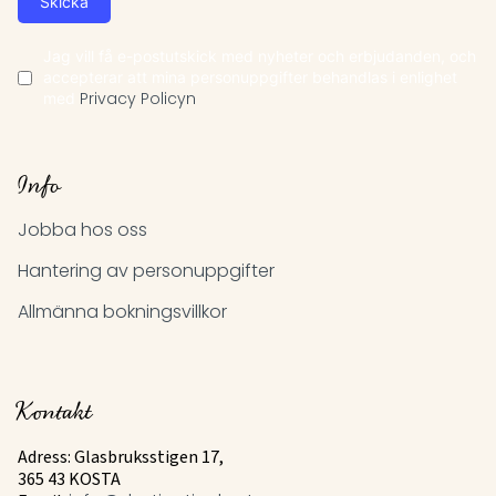
Skicka
Jag vill få e-postutskick med nyheter och erbjudanden, och
accepterar att mina personuppgifter behandlas i enlighet
med
Privacy Policyn
Info
Jobba hos oss
Hantering av personuppgifter
Allmänna bokningsvillkor
Kontakt
Adress: Glasbruksstigen 17,
365 43 KOSTA