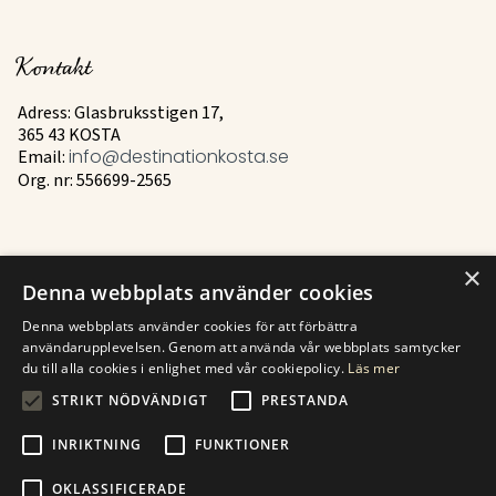
Kontakt
Adress: Glasbruksstigen 17,
365 43 KOSTA
Email:
info@destinationkosta.se
Org. nr: 556699-2565
×
Mer
Denna webbplats använder cookies
Denna webbplats använder cookies för att förbättra
Historia
användarupplevelsen. Genom att använda vår webbplats samtycker
Kontakt
du till alla cookies i enlighet med vår cookiepolicy.
Läs mer
STRIKT NÖDVÄNDIGT
PRESTANDA
Hitta till Kosta
INRIKTNING
FUNKTIONER
OKLASSIFICERADE