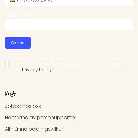
Sweden
+46
Postnummer
Skicka
Jag vill få e-postutskick med nyheter och erbjudanden, och
accepterar att mina personuppgifter behandlas i enlighet
med
Privacy Policyn
Info
Jobba hos oss
Hantering av personuppgifter
Allmänna bokningsvillkor