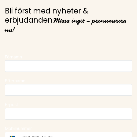
Bli först med nyheter &
Missa inget – prenumerera
erbjudanden
nu!
Förnamn
Efternamn
E-post
Mobilnummer