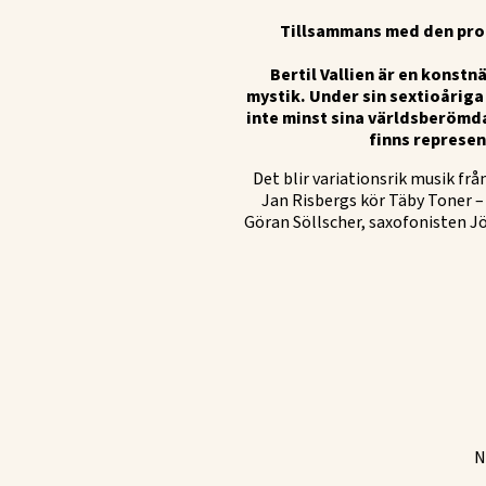
Tillsammans med den prof
Bertil Vallien är en konst
mystik. Under sin sextioåriga 
inte minst sina världsberömda 
finns represen
Det blir variationsrik musik frå
Jan Risbergs kör Täby Toner –
Göran Söllscher, saxofonisten J
N