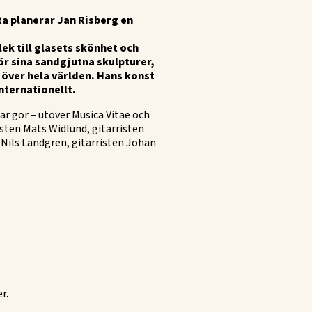
a planerar Jan Risberg en
ek till glasets skönhet och
för sina sandgjutna skulpturer,
r över hela världen. Hans konst
nternationellt.
kar gör – utöver Musica Vitae och
sten Mats Widlund, gitarristen
Nils Landgren, gitarristen Johan
r.