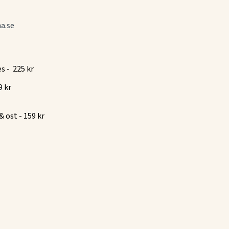
a.se
s - 225 kr
9 kr
 ost - 159 kr