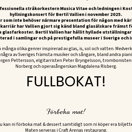
essionella stråkorkestern Musica Vitae och ledningen i Kost
hyllningskonsert för Bertil Vallien i november 2025.
när som inte behöver närmare presentation för någon med kärl
karriär har Vallien gjort sig känd bland glasälskare främst 
glasfarkoster. Bertil Vallien har hållit hyllade utställninga
terad i samlingar och på prestigefulla museer i Sverige och i
n många olika genrer inspirerad av glas, is, sol och vatten. Medver
 några av Sveriges främsta musiker och sångare, bland andra piani
örgen Pettersson, elgitarristen Peter Bryngelsson, trombonisten 
Norberg och operasångerskan Magdalena Risberg.
FULLBOKAT!
Förboka mat!
u kan ni förboka mat & dessert samtidigt som ni köper era biljette
Maten serveras i Craft Arenas restaurang.