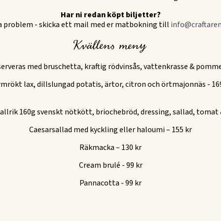
Har ni redan köpt biljetter?
a problem - skicka ett mail med er matbokning till
info@craftaren
Kvällens meny
serveras med bruschetta, kraftig rödvinsås, vattenkrasse & pomme
mrökt lax, dillslungad potatis, ärtor, citron och örtmajonnäs - 16
lrik 160g svenskt nötkött, briochebröd, dressing, sallad, tomat &
Caesarsallad med kyckling eller haloumi – 155 kr
Räkmacka – 130 kr
Cream brulé - 99 kr
Pannacotta - 99 kr