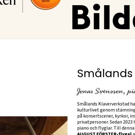
Smålands 
Jonas Svensson, pi
Smålands Klaververkstad har
kulturlivet genom stämning, 
på konsertscener, kyrkor, i
privatpersoner. Sedan 2023 h
piano och flyglar. Till denna
AUGUST FÖRSTER-flygel
a