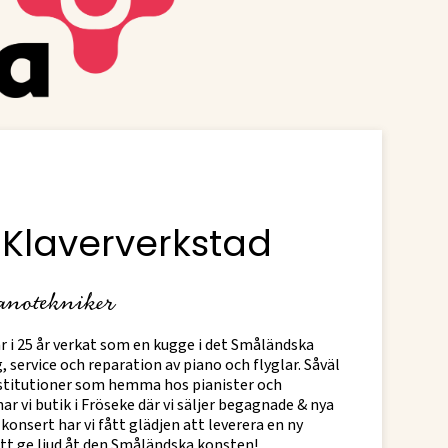
Klaververkstad
anotekniker
 i 25 år verkat som en kugge i det Småländska
service och reparation av piano och flyglar. Såväl
nstitutioner som hemma hos pianister och
ar vi butik i Fröseke där vi säljer begagnade & nya
 konsert har vi fått glädjen att leverera en ny
tt ge ljud åt den Småländska konsten!