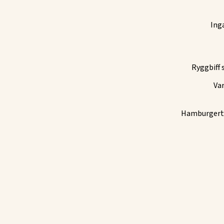
Ing
Ryggbiff 
Var
Hamburgertal