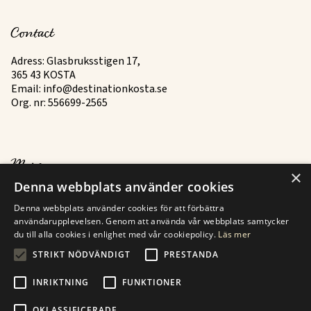
Contact
Adress: Glasbruksstigen 17,
365 43 KOSTA
Email:
info@destinationkosta.se
Org. nr: 556699-2565
More
×
Denna webbplats använder cookies
History
Denna webbplats använder cookies för att förbättra
Contact information
användarupplevelsen. Genom att använda vår webbplats samtycker
du till alla cookies i enlighet med vår cookiepolicy.
Läs mer
Find your way to kosta
STRIKT NÖDVÄNDIGT
PRESTANDA
INRIKTNING
FUNKTIONER
OKLASSIFICERADE