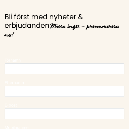
Bli först med nyheter &
Missa inget – prenumerera
erbjudanden
nu!
Förnamn
Efternamn
E-post
Mobilnummer