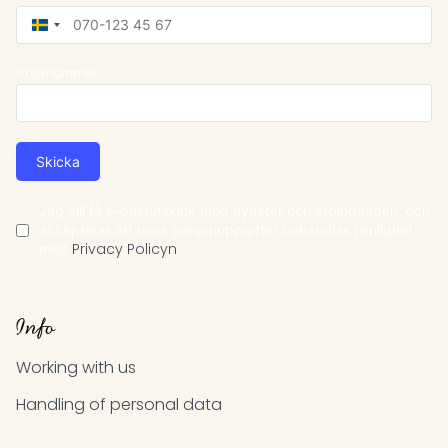
Sweden
+46
Postnummer
Skicka
Jag vill få e-postutskick med nyheter och erbjudanden, och
accepterar att mina personuppgifter behandlas i enlighet
med
Privacy Policyn
Info
Working with us
Handling of personal data