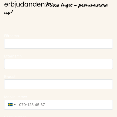
Missa inget – prenumerera
erbjudanden
nu!
Förnamn
Efternamn
E-post
Mobilnummer
Sweden
+46