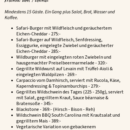
Menü am Abend
Mindestens 15 Gäste. Ein Gang plus Salat, Brot, Wasser und
Kaffee.
Safari-Burger mit Wildfleisch und geräuchertem
Eichen-Cheddar - 275:-
Safari-Burger auf Wildfleisch, Senfdressing,
Essiggurke, eingelegte Zwiebel und geräucherter
Eichen-Cheddar - 285:-
Wildburger mit eingelegten roten Zwiebeln und
hausgemachter Preiselbeermarmelade - 320:-
Gegrillte Wildwurst auf Levain mit Trüffel-Aioli &
eingelegten Waldpilzen - 269:-
Carpaccio vom Damhirsch, serviert mit Rucola, Käse,
Kaperndressing & Topinamburchips - 279:-
Gegrilltes Wildschwein des Tages (225 - 250g), serviert
mit Salat, gegrilltem Kraut, Sauce béarnaise &
Bratensoße - 345:-
Blackstone - 369:- (Hirsch - Bison - Reh)
Wildschwein BBQ South Carolina mit Krautsalat und
gegrilltem Mais - 389:-
Vegetarische Variation von gebackenem