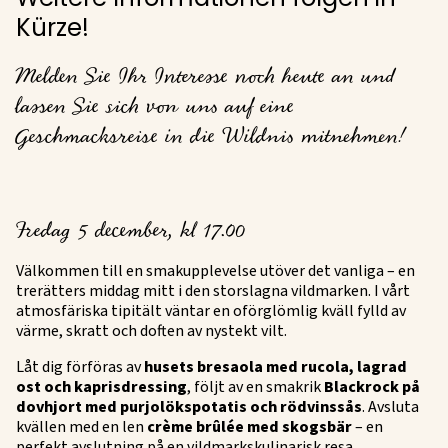
Weitere Informationen folgen in
Kürze!
Melden Sie Ihr Interesse noch heute an und
lassen Sie sich von uns auf eine
Geschmacksreise in die Wildnis mitnehmen!
Fredag 5 december, kl 17.00
Välkommen till en smakupplevelse utöver det vanliga – en
trerätters middag mitt i den storslagna vildmarken. I vårt
atmosfäriska tipitält väntar en oförglömlig kväll fylld av
värme, skratt och doften av nystekt vilt.
Låt dig förföras av
husets bresaola med rucola, lagrad
ost och kaprisdressing
, följt av en smakrik
Blackrock på
dovhjort med purjolökspotatis och rödvinssås
. Avsluta
kvällen med en len
crème brûlée med skogsbär
– en
perfekt avslutning på en vildmarkskulinarisk resa.