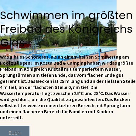
Schwimmen im größten
Freibad des Königreichs
Glas
Was gibt es Schöneres, als an einem heißen Sommertag am
Pool zu liegen? Im Kosta Bad & Camping haben wir das größte
Freibad im Königreich Kristall mit temperiertem Wasser,
Sprungtürmen am tiefen Ende, das vom flachen Ende gut
getrennt ist.Das Becken ist 25 m lang und an der tiefsten Stelle
4 m tief, an der flachsten Stelle 0,7 m tief. Die
Wassertemperatur liegt zwischen 25°C und 28°C. Das Wasser
wird gechlort, um die Qualität zu gewährleisten. Das Becken
selbst ist teilweise in einen tieferen Bereich mit Sprungturm
und einen flacheren Bereich für Familien mit Kindern
unterteilt.
Buch