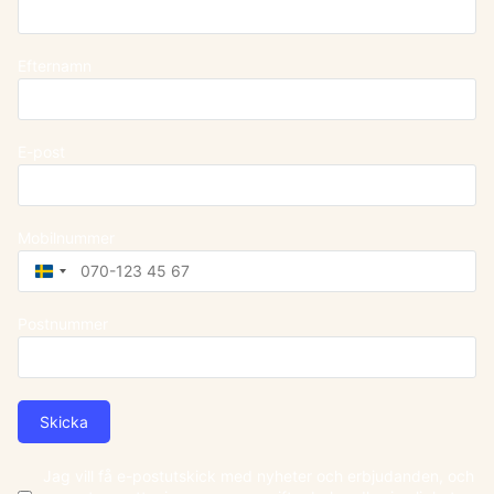
Efternamn
E-post
Mobilnummer
Sweden
+46
Postnummer
Skicka
Jag vill få e-postutskick med nyheter och erbjudanden, och