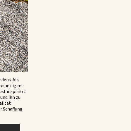
edens. Als
n eine eigene
bst inspiriert
 und ihn zu
alität
ur Schaffung