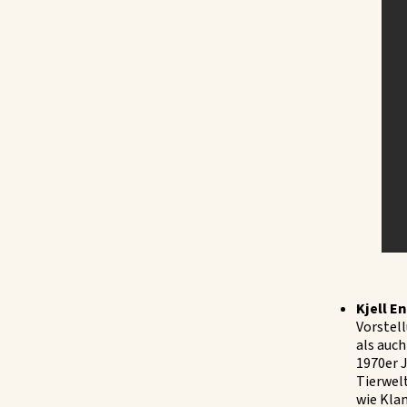
Kjell E
Vorstel
als auch
1970er J
Tierwelt
wie Klan