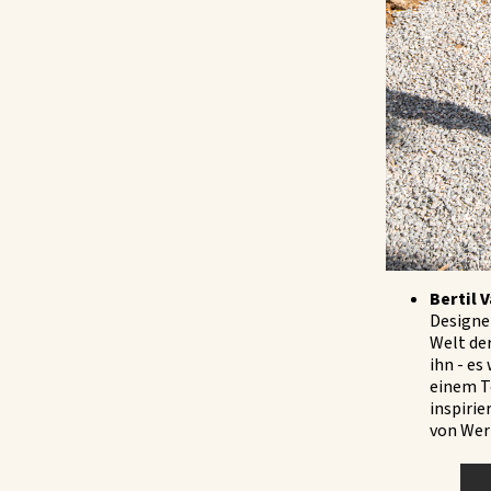
Bertil V
Designer
Welt der
ihn - es
einem Te
inspirie
von Wer