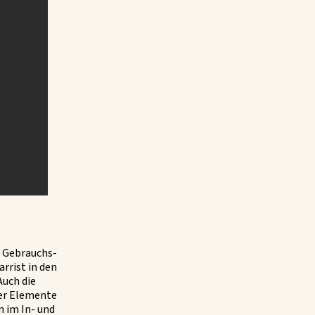
n Gebrauchs-
arrist in den
Auch die
 er Elemente
n im In- und