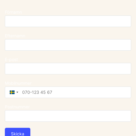
Förnamn
Efternamn
E-post
Mobilnummer
Sweden
+46
Postnummer
Skicka