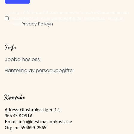
Jag vill få e-postutskick med nyheter och erbjudanden, och
accepterar att mina personuppgifter behandlas i enlighet
med
Privacy Policyn
Info
Jobba hos oss
Hantering av personuppgifter
Kontakt
Adress: Glasbruksstigen 17,
365 43 KOSTA
Email:
info@destinationkosta.se
Org. nr: 556699-2565