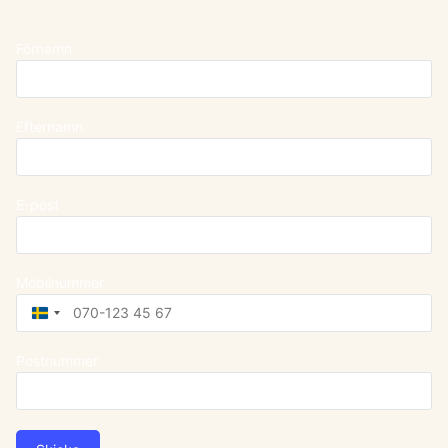
Förnamn
Efternamn
E-post
Mobilnummer
Sweden
+46
Postnummer