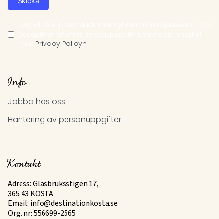
Skicka
Jag vill få e-postutskick med nyheter och erbjudanden, och
accepterar att mina personuppgifter behandlas i enlighet
med
Privacy Policyn
Info
Jobba hos oss
Hantering av personuppgifter
Kontakt
Adress: Glasbruksstigen 17,
365 43 KOSTA
Email:
info@destinationkosta.se
Org. nr: 556699-2565