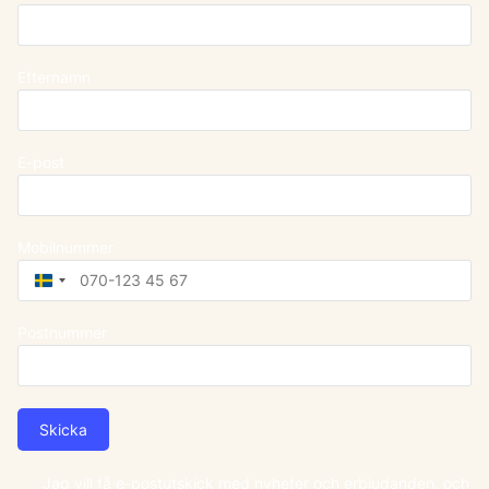
Efternamn
E-post
Mobilnummer
Sweden
+46
Postnummer
Skicka
Jag vill få e-postutskick med nyheter och erbjudanden, och