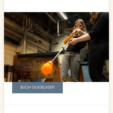
Versuchen Sie sich in
der Glasbläserei
Möchten Sie Ihr eigenes individuelles Objekt aus
Glas blasen? Jetzt haben Sie die Möglichkeit dazu,
denn Sie können selbst Glas blasen! Stellen Sie sich
vor, wie viel Spaß es macht, Ihre eigenen Trink-
oder Weingläser herzustellen, die Sie dann
benutzen oder Freunden und Familie zeigen
können!
BUCH GLASBLASEN