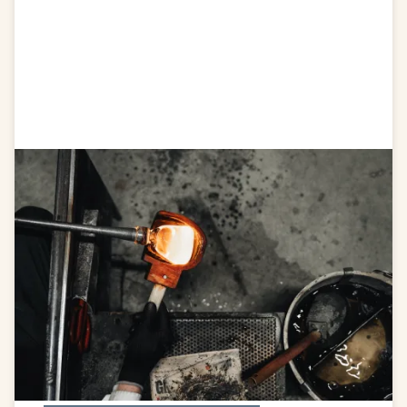
Besuch der Glashütte
Kosta
Als Besucher können Sie das Spektakel der
Handarbeit in der Glashütte miterleben, aber es ist
wahrscheinlich, dass Sie lange hier bleiben werden -
es ist ein faszinierender Anblick. Sie können auch
die Gelegenheit nutzen, es selbst zu versuchen.
Öffnungszeiten 10.00 - 16.00 Uhr