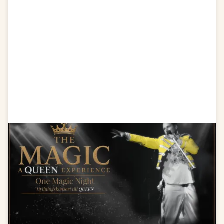
Live Queen Tribute Show
Lördag 25 april, kl 20.00
Följ med på en musikalisk resa tillbaka till
arenornas guldålder i en explosiv show fylld av
Queens största hits, energi och karisma. Upplev
magin, rösten och känslan i en stark hyllning till