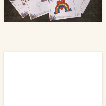
teckning till faktiskt glaskonstverk inne på Kosta
Glasbruk.