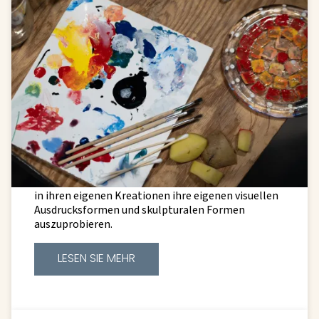
Schöpfer-Workshop
Samstag, 25. April und Sonntag, 26.
April
Die Kreativwerkstatt ist Teil der pädagogischen
Aktivitäten der Glashütte. Wir bieten Workshops
für Kinder, Jugendliche und Erwachsene an, in
denen die Teilnehmer die Möglichkeit haben, mit
verschiedenen künstlerischen Techniken und
Materialien zu experimentieren. Wir ermutigen sie,
in ihren eigenen Kreationen ihre eigenen visuellen
Ausdrucksformen und skulpturalen Formen
auszuprobieren.
LESEN SIE MEHR