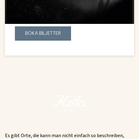
ett av världens mest ikoniska band – och låt oss
tillsammans sjunga med, minnas och känna den
tidlösa kraft som bara Queens musik kan väcka.
BOKA BILJETTER
Es gibt Orte, die kann man nicht einfach so beschreiben,