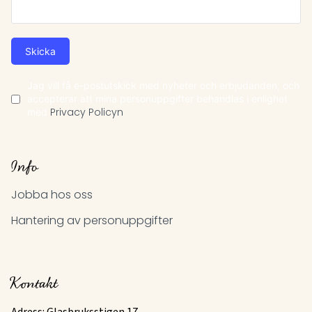
Skicka
Jag vill få e-postutskick med nyheter och erbjudanden, och
accepterar att mina personuppgifter behandlas i enlighet
med
Privacy Policyn
Info
Jobba hos oss
Hantering av personuppgifter
Kontakt
Adress: Glasbruksstigen 17,