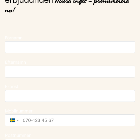
Missa inget – prenumerera
erbjudanden
nu!
Förnamn
Efternamn
E-post
Mobilnummer
Sweden
+46
Postnummer