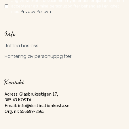
Jag vill få e-postutskick med nyheter och erbjudanden, och
accepterar att mina personuppgifter behandlas i enlighet
med
Privacy Policyn
Info
Jobba hos oss
Hantering av personuppgifter
Kontakt
Adress: Glasbruksstigen 17,
365 43 KOSTA
Email:
info@destinationkosta.se
Org. nr: 556699-2565