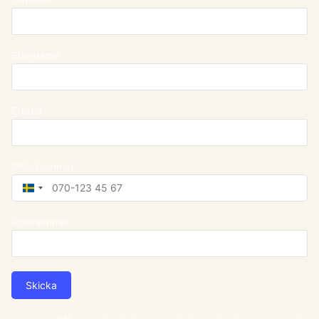
Efternamn
E-post
Mobilnummer
Sweden
+46
Postnummer
Skicka