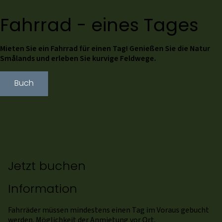
Fahrrad - eines Tages
Mieten Sie ein Fahrrad für einen Tag! Genießen Sie die Natur
Smålands und erleben Sie kurvige Feldwege.
Buch
Jetzt buchen
Information
Fahrräder müssen mindestens einen Tag im Voraus gebucht
werden. Möglichkeit der Anmietung vor Ort.