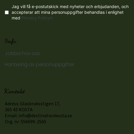
Jag vill få e-postutskick med nyheter och erbjudanden, och
accepterar att mina personuppgifter behandlas i enlighet
med
Privacy Policyn
Info
Jobba hos oss
Hantering av personuppgifter
Kontakt
Adress: Glasbruksstigen 17,
365 43 KOSTA
Email:
info@destinationkosta.se
Org. nr: 556699-2565