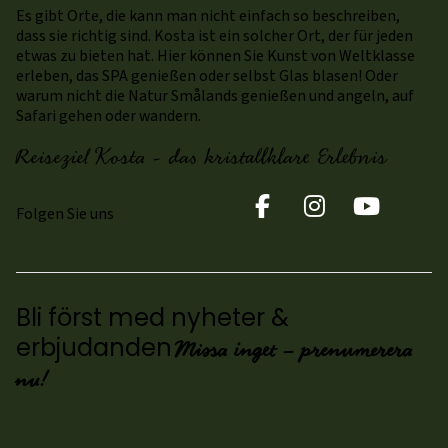
Es gibt Orte, die kann man nicht einfach so beschreiben,
dass sie richtig sind. Kosta ist ein solcher Ort, der für jeden
etwas zu bieten hat. Hier können Sie Kunst von Weltklasse
erleben, das SPA genießen oder selbst Glas blasen! Oder
warum nicht die Natur Smålands genießen und angeln, auf
Safari gehen oder wandern.
Reiseziel Kosta - das kristallklare Erlebnis
Folgen Sie uns
Bli först med nyheter &
Missa inget – prenumerera
erbjudanden
nu!