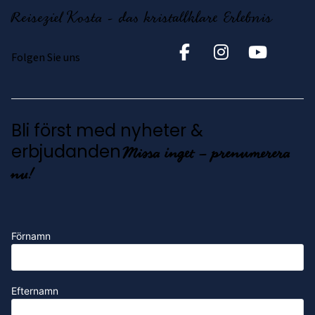
Reiseziel Kosta - das kristallklare Erlebnis
Folgen Sie uns
Bli först med nyheter &
Missa inget – prenumerera
erbjudanden
nu!
Förnamn
Efternamn