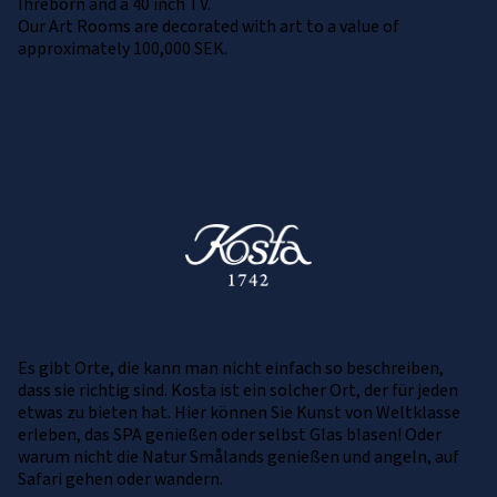
Ihreborn and a 40 inch TV.
Our Art Rooms are decorated with art to a value of
approximately 100,000 SEK.
Es gibt Orte, die kann man nicht einfach so beschreiben,
dass sie richtig sind. Kosta ist ein solcher Ort, der für jeden
etwas zu bieten hat. Hier können Sie Kunst von Weltklasse
erleben, das SPA genießen oder selbst Glas blasen! Oder
warum nicht die Natur Smålands genießen und angeln, auf
Safari gehen oder wandern.