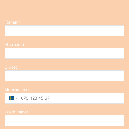
Förnamn
Efternamn
E-post
Mobilnummer
Sweden
+46
Postnummer