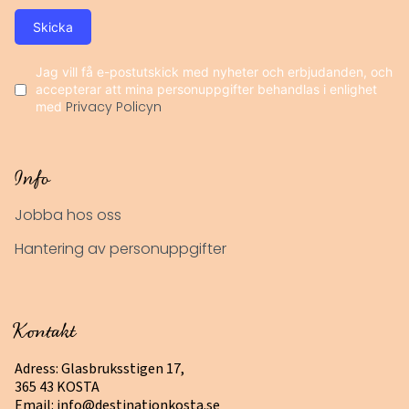
Skicka
Jag vill få e-postutskick med nyheter och erbjudanden, och
accepterar att mina personuppgifter behandlas i enlighet
med
Privacy Policyn
Info
Jobba hos oss
Hantering av personuppgifter
Kontakt
Adress: Glasbruksstigen 17,
365 43 KOSTA
Email:
info@destinationkosta.se