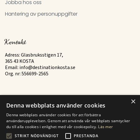
Jobba hos oss
Hantering av personuppgifter
Kontakt
Adress: Glasbruksstigen 17,
365 43 KOSTA
Email:
info@destinationkosta.se
Org. nr: 556699-2565
×
Mer
Denna webbplats använder cookies
Denna webbplats använder cookies för att förbättra
Historia
användarupplevelsen. Genom att använda vår webbplats samtycker
Kontakt
du till alla cookies i enlighet med vår cookiepolicy.
Läs mer
STRIKT NÖDVÄNDIGT
PRESTANDA
Finden Sie zu Kosten