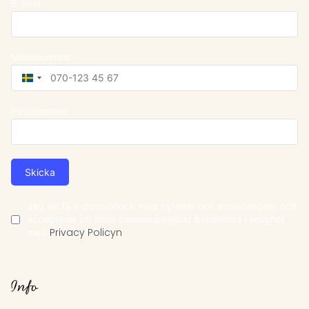
E-post
Mobilnummer
Sweden
+46
Postnummer
Skicka
Jag vill få e-postutskick med nyheter och erbjudanden, och
accepterar att mina personuppgifter behandlas i enlighet
med
Privacy Policyn
Info